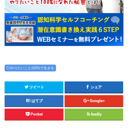
やりたいこと100%で生きる
ツイート
シェア
はてブ
Google+
Pocket
feedly