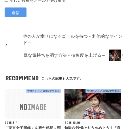
新しい投稿をメールで受け取る
他の人が幸せになるゴールを持つ～利他的なマイン
ド～
嫌な気持ちを消す方法～抽象度を上げる～
RECOMMEND
こちらの記事も人気です。
やりたいこと100%で生きる
やりたいこと100%で生きる
2018.3.4
2018.10.10
「東京女子図鑑」を観た感想～頑
無駄な我慢はもうやめよう｜「良