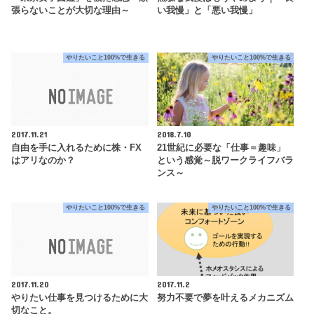
張らないことが大切な理由～
い我慢」と「悪い我慢」
やりたいこと100%で生きる
やりたいこと100%で生きる
2017.11.21
2018.7.10
自由を手に入れるために株・FX
21世紀に必要な「仕事＝趣味」
はアリなのか？
という感覚～脱ワークライフバラ
ンス～
やりたいこと100%で生きる
やりたいこと100%で生きる
2017.11.20
2017.11.2
やりたい仕事を見つけるために大
努力不要で夢を叶えるメカニズム
切なこと。