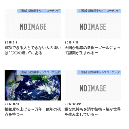
【理論】認知科学セルフコーチング
【理論】認知科学セルフコーチング
2018.3.9
2018.4.11
成功できる人とできない人の違い
天国か地獄の選択ーゴールによっ
は”〇〇の違い”にある
て認識が生まれるー
【理論】認知科学セルフコーチング
【理論】認知科学セルフコーチング
2017.11.18
2017.12.22
抽象度を上げる～万年・億年の視
嫌な気持ちを消す技術～脳が世界
点を持つ～
を生み出している～