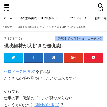
menu
search
ホーム
潜在意識実践6STEP無料セミナー
プロフィール
お問い合
HOME
【理論】認知科学セルフコーチング
現状維持が大好きな無意識
2017.11.04
【理論】認知科学セルフコーチング
現状維持が大好きな無意識
ゼロベース思考
をすれば
たくさんの夢を見つけることが出来ますが、
それでも
仕事の夢、職業のゴールが見つからない
という方のために
前回の記事
で