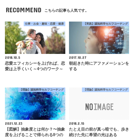
RECOMMEND
こちらの記事も人気です。
仕事・お金・趣味・恋愛・健康
【実践】認知科学セルフコーチング
2018.10.5
2017.10.27
恋愛エフィカシーを上げれば、恋
朝起きた時にアファメーションを
愛は上手くいく～4つのワーク～
する
【理論】認知科学セルフコーチング
【理論】認知科学セルフコーチング
2021.12.23
2018.2.15
【図解】抽象度とは何か？〜抽象
たとえ目の前が真っ暗でも、歩き
度を上げることで得られる8つの
続けた先に希望の光はある