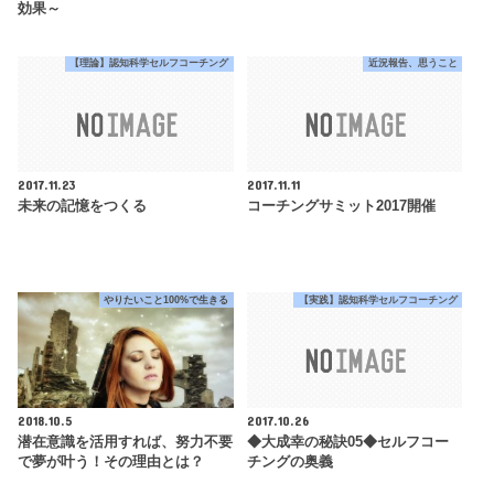
効果～
【理論】認知科学セルフコーチング
近況報告、思うこと
2017.11.23
2017.11.11
未来の記憶をつくる
コーチングサミット2017開催
やりたいこと100%で生きる
【実践】認知科学セルフコーチング
2018.10.5
2017.10.26
潜在意識を活用すれば、努力不要
◆大成幸の秘訣05◆セルフコー
で夢が叶う！その理由とは？
チングの奥義