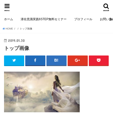
menu
search
ホーム
潜在意識実践6STEP無料セミナー
プロフィール
お問い合
HOME
トップ画像
2019.01.30
トップ画像