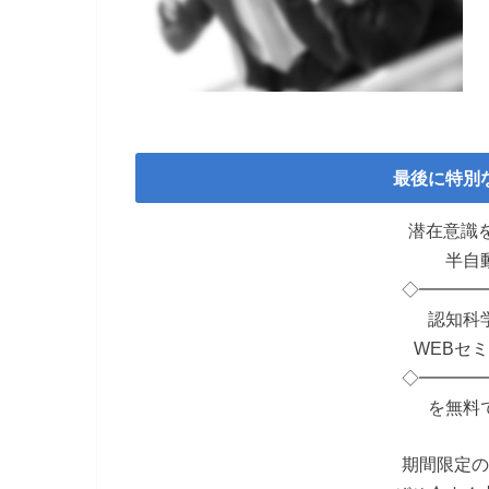
最後に特別
潜在意識を
半自
◇━━━━
認知科
WEBセミ
◇━━━━
を無料
期間限定の