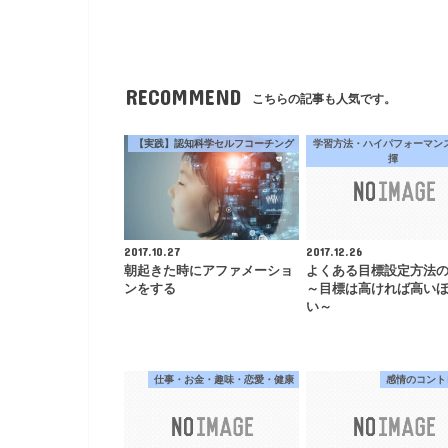
RECOMMEND
こちらの記事も人気です。
【実践】認知科学セルフコーチング
学習方法・ハイパフォーマン
揮
2017.10.27
2017.12.26
朝起きた時にアファメーショ
よくある目標設定方法
ンをする
～目標は高ければ高い
い～
仕事・お金・趣味・恋愛・健康
感情のコント