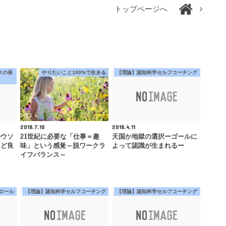
トップページへ
スの発
やりたいこと100%で生きる
【理論】認知科学セルフコーチング
2018.7.10
2018.4.11
のウソ
21世紀に必要な「仕事＝趣
天国か地獄の選択ーゴールに
ほど良
味」という感覚～脱ワークラ
よって認識が生まれるー
イフバランス～
ロール
【理論】認知科学セルフコーチング
【理論】認知科学セルフコーチング