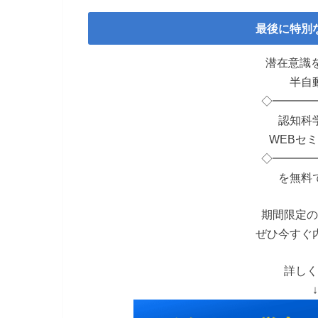
最後に特別
潜在意識を
半自
◇━━━━
認知科
WEBセミ
◇━━━━
を無料
期間限定の
ぜひ今すぐ
詳しく