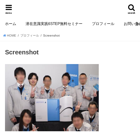
menu
search
ホーム
潜在意識実践6STEP無料セミナー
プロフィール
お問い合
HOME
プロフィール
Screenshot
Screenshot