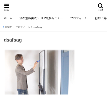
menu
search
ホーム
潜在意識実践6STEP無料セミナー
プロフィール
お問い合
HOME
プロフィール
dsafsag
dsafsag