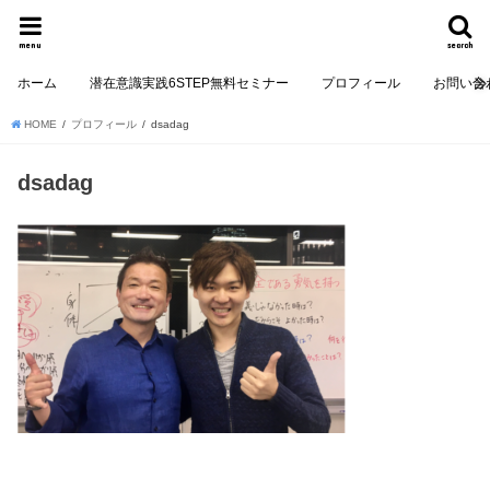
menu
search
ホーム
潜在意識実践6STEP無料セミナー
プロフィール
お問い合
HOME
プロフィール
dsadag
dsadag