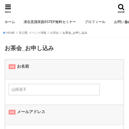
menu
search
ホーム
潜在意識実践6STEP無料セミナー
プロフィール
お問い合
HOME
非公開: イベント情報
お茶会
お茶会_お申し込み
お茶会_お申し込み
お名前
必須
メールアドレス
必須